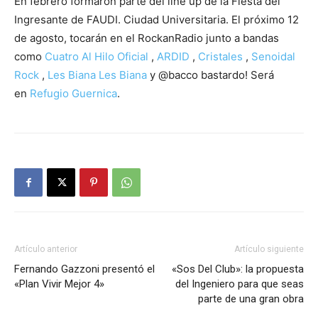
En febrero formaron parte del line up de la Fiesta del
Ingresante de FAUDI. Ciudad Universitaria. El próximo 12
de agosto, tocarán en el RockanRadio junto a bandas
como
Cuatro Al Hilo Oficial
,
ARDID
,
Cristales
,
Senoidal
Rock
,
Les Biana Les Biana
y @bacco bastardo! Será
en
Refugio Guernica
.
Artículo anterior
Artículo siguiente
Fernando Gazzoni presentó el
«Sos Del Club»: la propuesta
«Plan Vivir Mejor 4»
del Ingeniero para que seas
parte de una gran obra