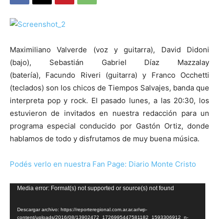
Maximiliano Valverde (voz y guitarra), David Didoni
(bajo), Sebastián Gabriel Díaz Mazzalay
(batería), Facundo Riveri (guitarra) y Franco Occhetti
(teclados) son los chicos de Tiempos Salvajes, banda que
interpreta pop y rock. El pasado lunes, a las 20:30, los
estuvieron de invitados en nuestra redacción para un
programa especial conducido por Gastón Ortiz, donde
hablamos de todo y disfrutamos de muy buena música.
Podés verlo en nuestra Fan Page: Diario Monte Cristo
Reproductor
Media error: Format(s) not supported or source(s) not found
de
Descargar archivo: https://reporteregional.com.ar.ar.ar/wp-
vídeo
content/uploads/2016/08/13902472_1726995447581182_1593306912_n-