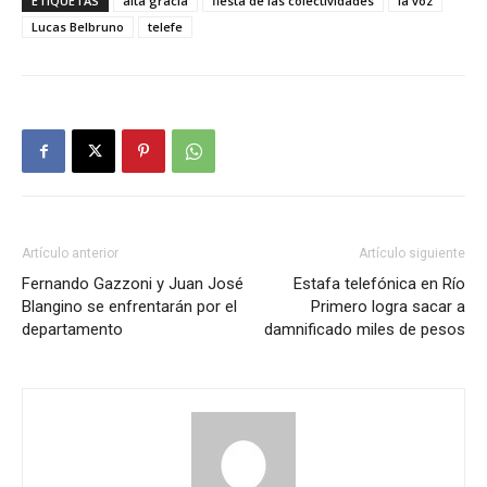
ETIQUETAS
alta gracia
fiesta de las colectividades
la voz
Lucas Belbruno
telefe
Artículo anterior
Artículo siguiente
Fernando Gazzoni y Juan José
Estafa telefónica en Río
Blangino se enfrentarán por el
Primero logra sacar a
departamento
damnificado miles de pesos