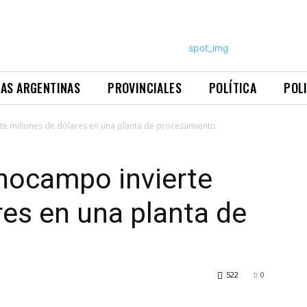
NAS ARGENTINAS
PROVINCIALES
POLÍTICA
POL
te millones de dólares en una planta de procesamiento
nocampo invierte
res en una planta de
522
0