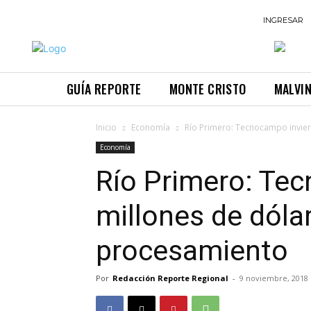
INGRESAR
GUÍA REPORTE
MONTE CRISTO
MALVI
Inicio
Economía
Río Primero: Tecnocampo invier
Economía
Río Primero: Tec
millones de dóla
procesamiento
Por
Redacción Reporte Regional
-
9 noviembre, 2018