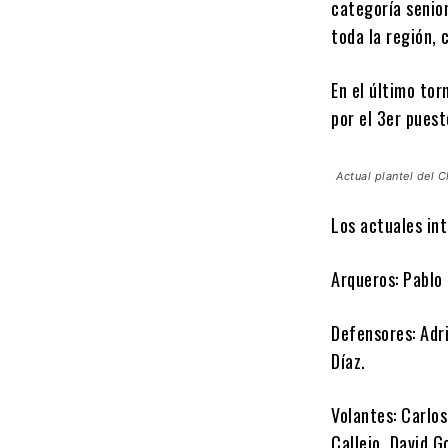
categoría senio
toda la región,
En el último tor
por el 3er pues
Actual plantel del C
Los actuales int
Arqueros: Pablo
Defensores: Adri
Díaz.
Volantes: Carlos
Callejo, David G