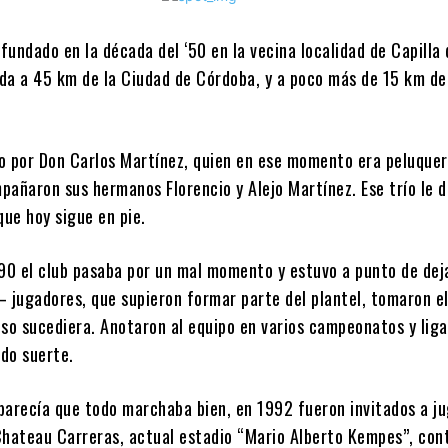
 fundado en la década del ‘50 en la vecina localidad de Capilla
da a 45 km de la Ciudad de Córdoba, y a poco más de 15 km d
o por Don Carlos Martínez, quien en ese momento era peluquer
añaron sus hermanos Florencio y Alejo Martínez. Ese trío le d
que hoy sigue en pie.
 ´90 el club pasaba por un mal momento y estuvo a punto de dej
 – jugadores, que supieron formar parte del plantel, tomaron e
eso sucediera. Anotaron al equipo en varios campeonatos y lig
do suerte.
parecía que todo marchaba bien, en 1992 fueron invitados a ju
Chateau Carreras, actual estadio “Mario Alberto Kempes”, con