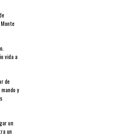
 de
e Monte
o.
io vida a
ar de
l mando y
as
gar un
tra un