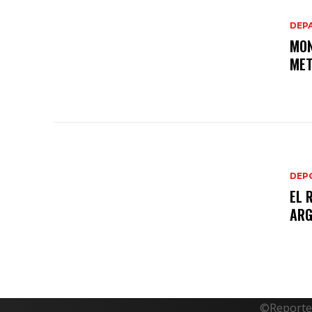
DEP
MON
MET
DEP
EL 
ARG
©Reporte 