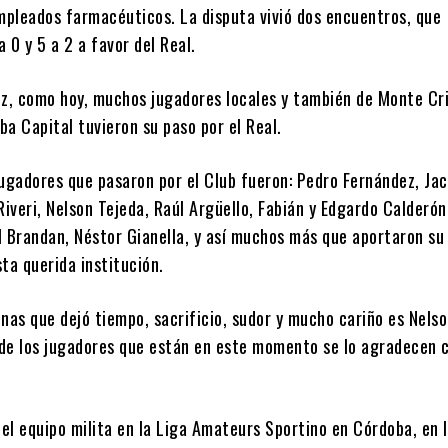
pleados farmacéuticos. La disputa vivió dos encuentros, que
a 0 y 5 a 2 a favor del Real.
ez, como hoy, muchos jugadores locales y también de Monte Cri
oba Capital tuvieron su paso por el Real.
Jugadores que pasaron por el Club fueron: Pedro Fernández, Jac
Riveri, Nelson Tejeda, Raúl Argüello, Fabián y Edgardo Calderó
l Brandan, Néstor Gianella, y así muchos más que aportaron su
ta querida institución.
nas que dejó tiempo, sacrificio, sudor y mucho cariño es Nelso
de los jugadores que están en este momento se lo agradecen 
 el equipo milita en la Liga Amateurs Sportino en Córdoba, en 