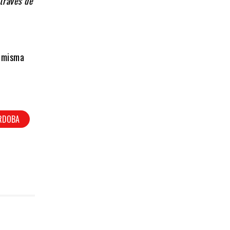
 través de
a misma
ORDOBA