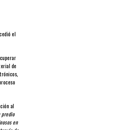
cedió el
ecuperar
erial de
trónicos,
 proceso
ción al
n predio
inosos en