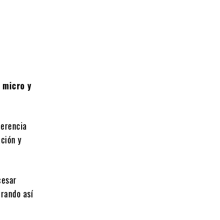
 micro y
ferencia
ación y
cesar
erando así