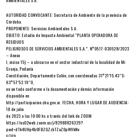
AMBIENTALES S.A.”
AUTORIDAD CONVOCANTE: Secretaría de Ambiente de la provincia de
Córdoba.
PROPONENTE: Servicios Ambientales S.A.
OBJETO: Estudio de Impacto Ambiental “PLANTA OPERADORA DE
RESIDUOS
PELIGROSOS DE SERVICIOS AMBIENTALES S.A.”. N°0517-030528/2023
– Anexo
I, inciso 15) – a ubicarse en el sector industrial de la localidad de Mi
Granja, Pedanía
Constitución, Departamento Colón, con coordenadas 31°21’15.43’’S-
63°57’52.19’’O,
en un todo conforme a la documentación y demás información
disponible en
http://participacion.cba.gov.ar. FECHA, HORA Y LUGAR DE AUDIENCIA:
18 de julio
de 2023 a las 10:00 hs a través del link de ZOOM:
https://us02web.zoom.us/j/82988826329?
pwd=dTk4UHp4b0FBZGZzbTZuZ0pWVkNv
UT09