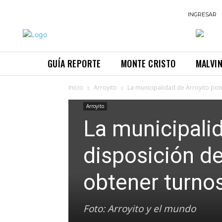
INGRESAR
GUÍA REPORTE
MONTE CRISTO
MALVI
Inicio
Arroyito
La municipalidad de Arroyito pone
Arroyito
La municipali
disposición de
obtener turno
Foto: Arroyito y el mundo