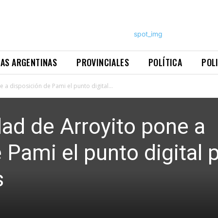
NAS ARGENTINAS
PROVINCIALES
POLÍTICA
POL
 a disposición de Pami el punto digital...
dad de Arroyito pone a
 Pami el punto digital 
s