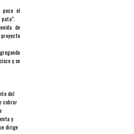
n poco el
 pata”.
enida de
l proyecto
 agregando
cisco y se
nte del
e cobrar
a
uenta y
ue dirige