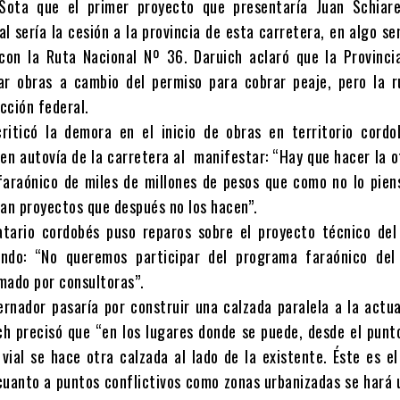
 Sota que el primer proyecto que presentaría Juan Schiar
l sería la cesión a la provincia de esta carretera, en algo s
con la Ruta Nacional Nº 36. Daruich aclaró que la Provinci
ar obras a cambio del permiso para cobrar peaje, pero la r
icción federal.
riticó la demora en el inicio de obras en territorio cordo
en autovía de la carretera al manifestar: “Hay que hacer la 
faraónico de miles de millones de pesos que como no lo pien
n proyectos que después no los hacen”.
atario cordobés puso reparos sobre el proyecto técnico del
ando: “No queremos participar del programa faraónico del
mado por consultoras”.
ernador pasaría por construir una calzada paralela a la actua
ch precisó que “en los lugares donde se puede, desde el punt
 vial se hace otra calzada al lado de la existente. Éste es e
 cuanto a puntos conflictivos como zonas urbanizadas se hará