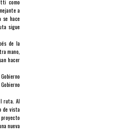
etti como
emejante a
a se hace
uta sigue
bés de la
otra mano,
san hacer
 Gobierno
 Gobierno
l ruta. Al
o de vista
l proyecto
 una nueva