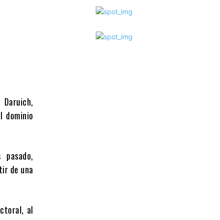
 Daruich,
l dominio
s pasado,
tir de una
toral, al