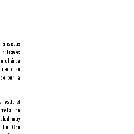
haliaetus
ó a través
en el área
aulado en
ado por la
erivado el
rreta de
salud muy
 fin. Con