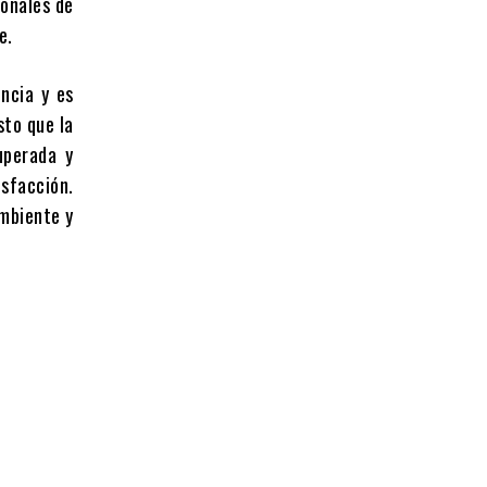
ionales de
e.
ncia y es
sto que la
uperada y
isfacción.
Ambiente y