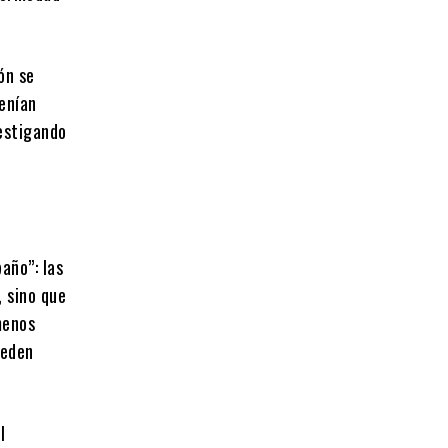
ón se
tenían
vestigando
baño”: las
, sino que
menos
ueden
l