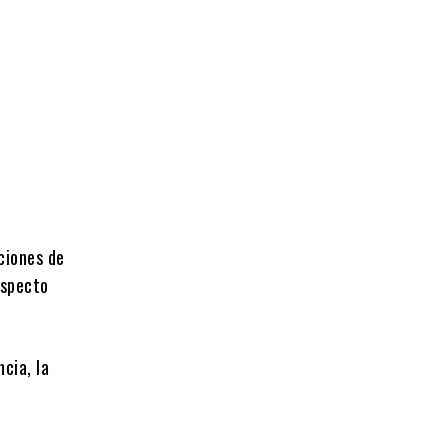
ciones de
especto
ncia, la