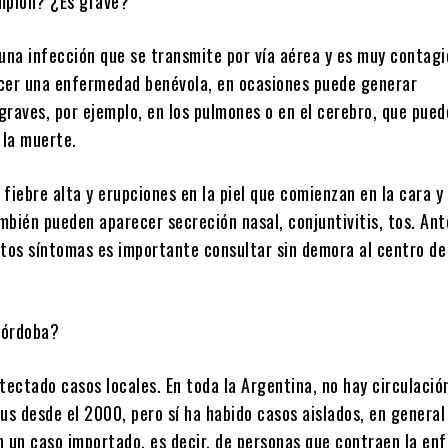
mpión? ¿Es grave?
una infección que se transmite por vía aérea y es muy contagi
cer una enfermedad benévola, en ocasiones puede generar
graves, por ejemplo, en los pulmones o en el cerebro, que pue
 la muerte.
fiebre alta y erupciones en la piel que comienzan en la cara y
mbién pueden aparecer secreción nasal, conjuntivitis, tos. Ant
stos síntomas es importante consultar sin demora al centro de
Córdoba?
tectado casos locales. En toda la Argentina, no hay circulació
us desde el 2000, pero sí ha habido casos aislados, en general
n un caso importado, es decir, de personas que contraen la e