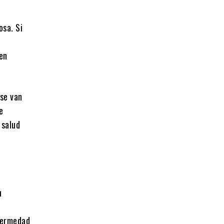
osa. Si
den
 se van
e
 salud
n
nfermedad