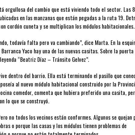
á orgullosa del cambio que está viviendo todo el sector. Las 
 ubicadas en las manzanas que están pegadas a la ruta 19. Detr
con cordón cuneta y se multiplican los módulos habitacionales.
ndo, todavía falta pero va cambiando”, dice Marta. En la esqui
 Barranca Yaco hay una de las nuevas casitas. Sobre la puerta 
leyenda “Beatriz Díaz – Tránsito Gelvez”.
ve dentro del barrio. Ella está terminando el pasillo que cone
poseía al nuevo módulo habitacional construido por la Provinc
cocina comedor, comenta que hubiera preferido una casita, pe
on lo que se construyó.
Pero no todos los vecinos están conformes. Algunos se quejan p
obras o porque las casas y los módulos tienen problemas de
ión o porque no están totalmente terminados.