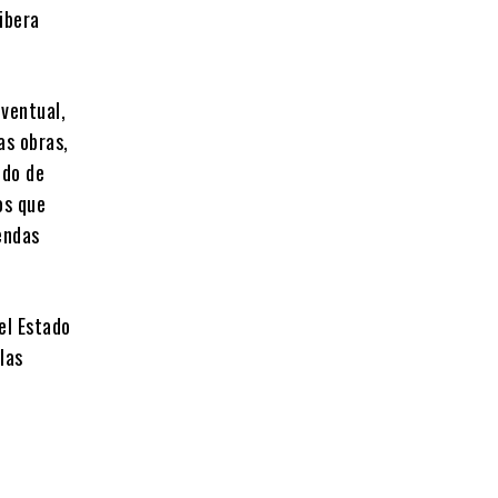
ibera
ventual,
as obras,
ndo de
os que
iendas
el Estado
las