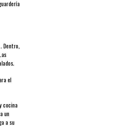
guardería
a. Dentro,
Las
alados.
ara el
y cocina
ca un
ga a su