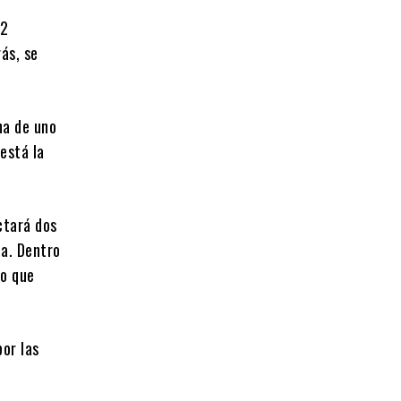
82
ás, se
na de uno
está la
ctará dos
ia. Dentro
ro que
or las