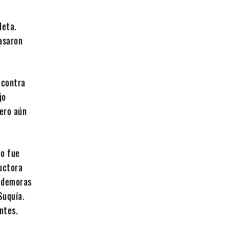
leta.
pasaron
 contra
jo
pero aún
no fue
uctora
s demoras
Suquía.
ntes.