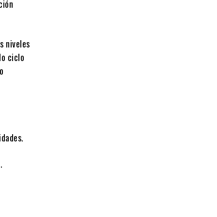
ción
s niveles
do ciclo
co
idades.
.