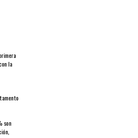
 primera
con la
artamento
4% son
ción,