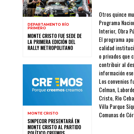
Otros quince mu
Programa Naciona
DEPARTAMENTO RÍO
PRIMERO
Interior, Obra P
MONTE CRISTO FUE SEDE DE
El programa apun
LA PRIMERA EDICIÓN DEL
calidad instituc
RALLY METROPOLITANO
o privados que c
contribuir al de
información esen
Los convenios f
Celman, Laborde
Cristo, Rìo Ceba
Villa Parque Sí
Comunas de Cór
MONTE CRISTO
SINPECOR PRESENTARÁ EN
MONTE CRISTO AL PARTIDO
POLÍTICO CREEMOS