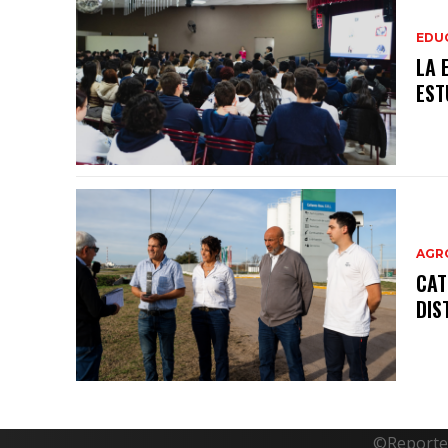
EDU
LA 
EST
AGR
CAT
DIS
©Reporte 