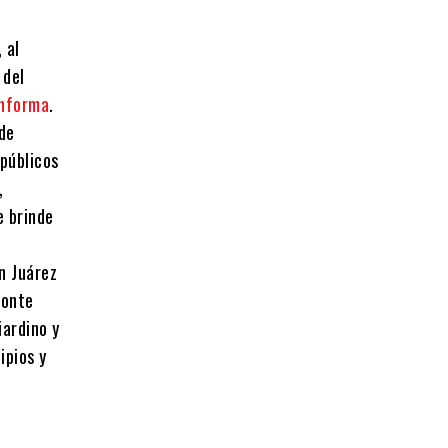
 al
 del
Informa
.
 de
 públicos
,
e brinde
n Juárez
Monte
iardino y
ipios y