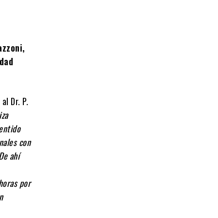
azzoni,
idad
al Dr. P.
iza
entido
nales con
De ahí
 horas por
n