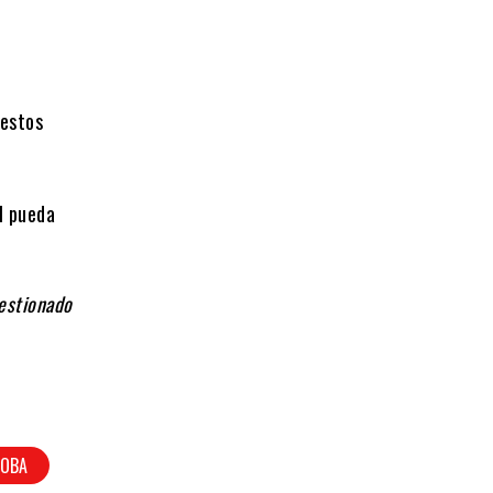
 estos
e
l pueda
gestionado
DOBA