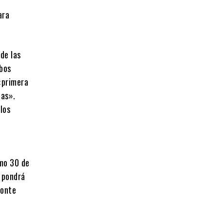
ara
de las
mbos
«primera
ias».
los
imo 30 de
 pondrá
Monte