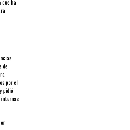
a que ha
ara
encias
e de
ara
os por el
y pidió
 internas
con