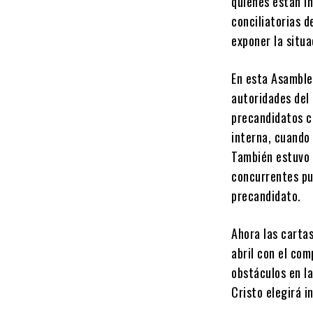
quienes están i
conciliatorias 
exponer la situa
En esta Asamble
autoridades del
precandidatos c
interna, cuando 
También estuvo 
concurrentes pu
precandidato.
Ahora las cartas
abril con el co
obstáculos en l
Cristo elegirá i