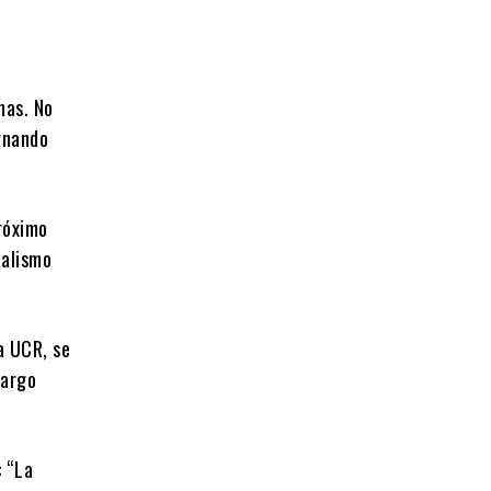
nas. No
rnando
róximo
calismo
a UCR, se
bargo
: “La