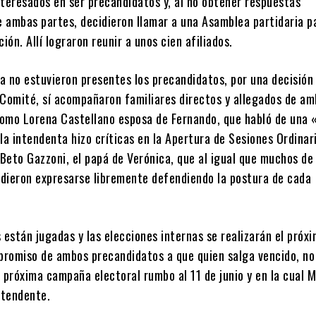
nteresados en ser precandidatos y, al no obtener respuestas
de ambas partes, decidieron llamar a una Asamblea partidaria p
ción. Allí lograron reunir a unos cien afiliados.
a no estuvieron presentes los precandidatos, por una decisión 
 Comité, sí acompañaron familiares directos y allegados de a
omo Lorena Castellano esposa de Fernando, que habló de una 
la intendenta hizo críticas en la Apertura de Sesiones Ordinar
Beto Gazzoni, el papá de Verónica, que al igual que muchos de 
dieron expresarse libremente defendiendo la postura de cada
 están jugadas y las elecciones internas se realizarán el próx
mpromiso de ambos precandidatos a que quien salga vencido, no
a próxima campaña electoral rumbo al 11 de junio y en la cual 
ntendente.