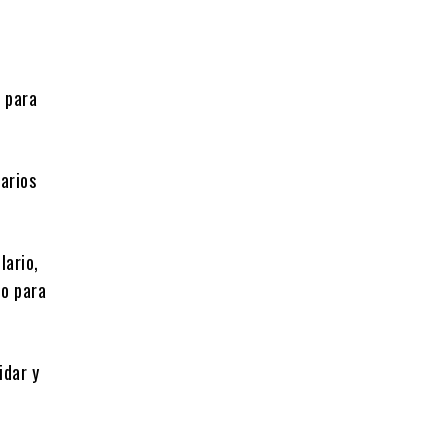
n para
tarios
lario,
no para
idar y