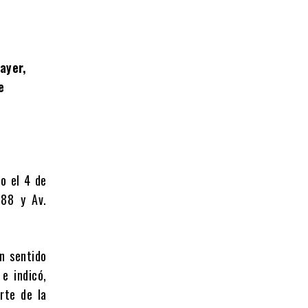
ayer,
e
jo el 4 de
 88 y Av.
n sentido
e indicó,
orte de la