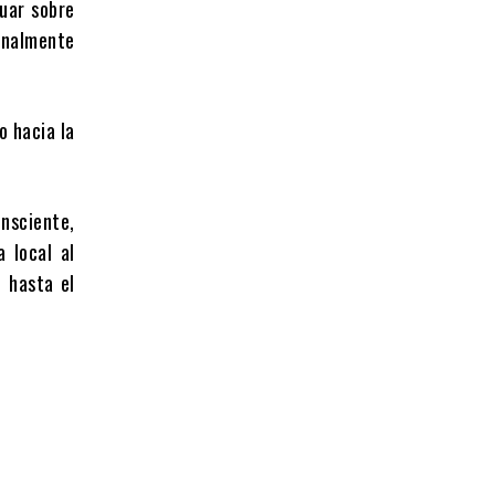
nuar sobre
inalmente
o hacia la
onsciente,
 local al
 hasta el