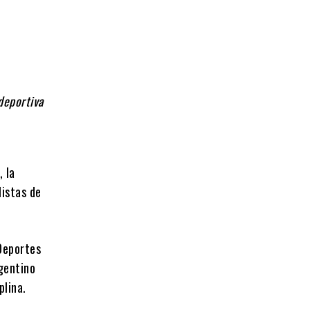
deportiva
, la
listas de
 Deportes
gentino
plina.