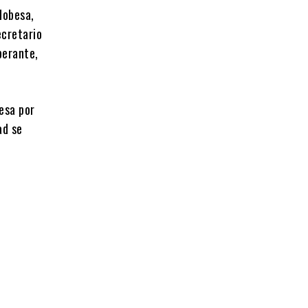
dobesa,
ecretario
berante,
esa por
ad se