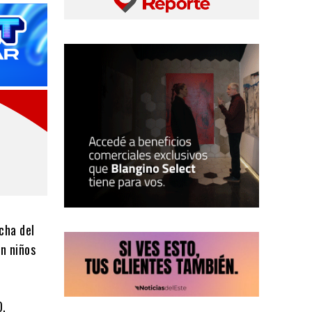
cha del
n niños
O,