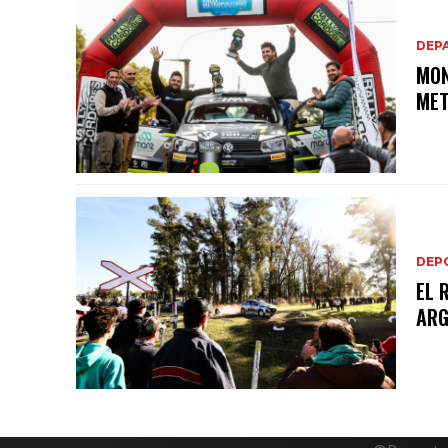
DEP
MON
MET
DEP
EL 
ARG