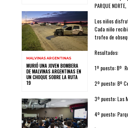
PARQUE NORTE, 
Los niños disfru
Cada niño recibi
trofeo de obseq
Resultados:
MALVINAS ARGENTINAS
MURIÓ UNA JOVEN BOMBERA
1º puesto: Bº R
DE MALVINAS ARGENTINAS EN
UN CHOQUE SOBRE LA RUTA
19
2º puesto: Bº C
3º puesto: Las 
4º puesto: Parq