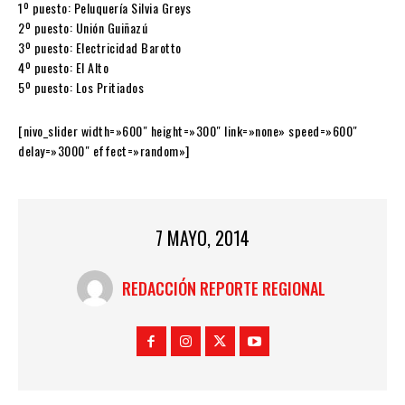
1º puesto: Peluquería Silvia Greys
2º puesto: Unión Guiñazú
3º puesto: Electricidad Barotto
4º puesto: El Alto
5º puesto: Los Pritiados
[nivo_slider width=»600″ height=»300″ link=»none» speed=»600″
delay=»3000″ effect=»random»]
7 MAYO, 2014
REDACCIÓN REPORTE REGIONAL