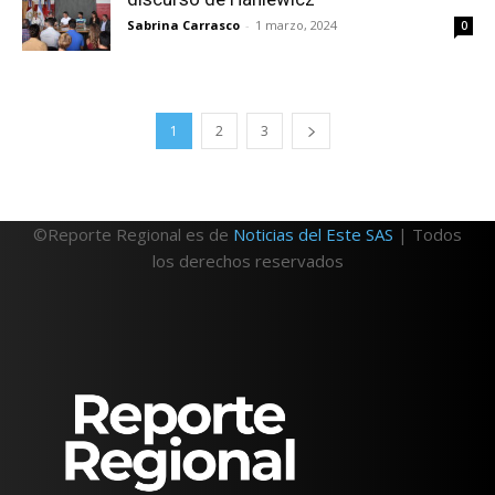
Sabrina Carrasco
-
1 marzo, 2024
0
1
2
3
©Reporte Regional es de
Noticias del Este SAS
| Todos
los derechos reservados