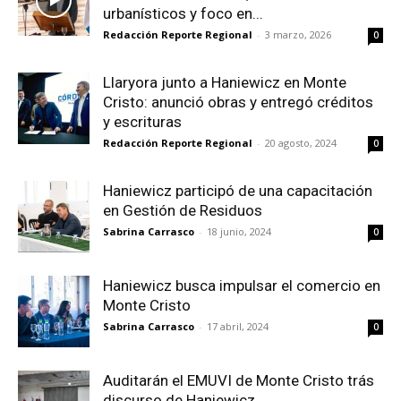
urbanísticos y foco en...
Redacción Reporte Regional
-
3 marzo, 2026
0
Llaryora junto a Haniewicz en Monte
Cristo: anunció obras y entregó créditos
y escrituras
Redacción Reporte Regional
-
20 agosto, 2024
0
Haniewicz participó de una capacitación
en Gestión de Residuos
Sabrina Carrasco
-
18 junio, 2024
0
Haniewicz busca impulsar el comercio en
Monte Cristo
Sabrina Carrasco
-
17 abril, 2024
0
Auditarán el EMUVI de Monte Cristo trás
discurso de Haniewicz